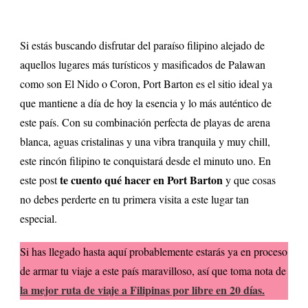
Si estás buscando disfrutar del paraíso filipino alejado de
aquellos lugares más turísticos y masificados de Palawan
como son El Nido o Coron, Port Barton es el sitio ideal ya
que mantiene a día de hoy la esencia y lo más auténtico de
este país. Con su combinación perfecta de playas de arena
blanca, aguas cristalinas y una vibra tranquila y muy chill,
este rincón filipino te conquistará desde el minuto uno. En
te cuento qué hacer en Port Barton
este post
y que cosas
no debes perderte en tu primera visita a este lugar tan
especial.
Si has llegado hasta aquí probablemente estarás ya en proceso
de armar tu viaje a este país maravilloso, así que toma nota de
la mejor ruta de viaje a Filipinas por libre en 20 días.