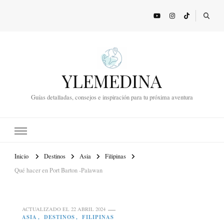
YLEMEDINA
Guías detalladas, consejos e inspiración para tu próxima aventura
Inicio
Destinos
Asia
Filipinas
Qué hacer en Port Barton -Palawan
ACTUALIZADO EL
22 ABRIL 2024
ASIA
DESTINOS
FILIPINAS