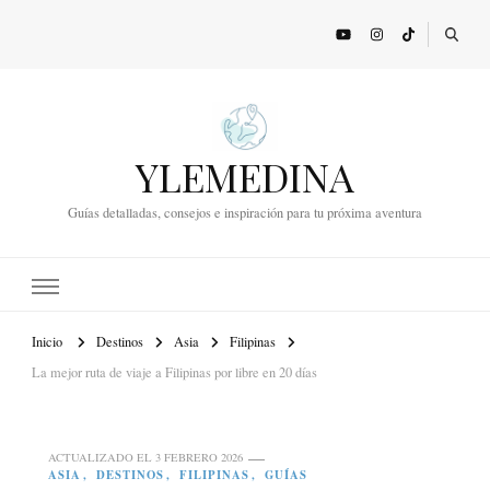
YLEMEDINA
Guías detalladas, consejos e inspiración para tu próxima aventura
Inicio
Destinos
Asia
Filipinas
La mejor ruta de viaje a Filipinas por libre en 20 días
ACTUALIZADO EL
3 FEBRERO 2026
ASIA
DESTINOS
FILIPINAS
GUÍAS