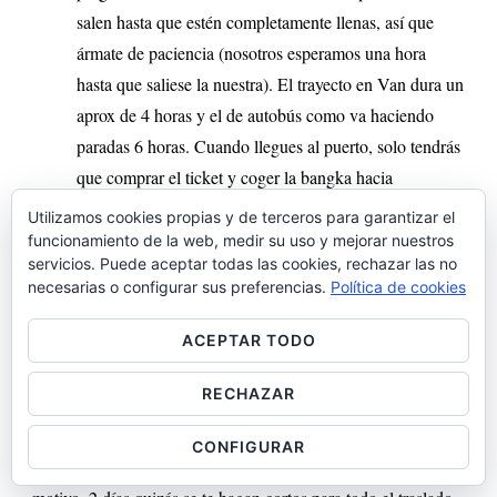
salen hasta que estén completamente llenas, así que
ármate de paciencia (nosotros esperamos una hora
hasta que saliese la nuestra). El trayecto en Van dura un
aprox de 4 horas y el de autobús como va haciendo
paradas 6 horas. Cuando llegues al puerto, solo tendrás
que comprar el ticket y coger la bangka hacia
Malapascua.
Utilizamos cookies propias y de terceros para garantizar el
Taxi + Barco:
Otra opción es coger directamente un
funcionamiento de la web, medir su uso y mejorar nuestros
servicios. Puede aceptar todas las cookies, rechazar las no
taxi que te lleve hasta Maya Port y luego la bangka
necesarias o configurar sus preferencias.
Política de cookies
hasta Malapascua. Esta opción requiere menos tiempo
pero obviamente es mucho más cara.
ACEPTAR TODO
DÍAS 13 y 14: MALAPASCUA
RECHAZAR
El trayecto a Malapascua es un poco paliza contando que de
CONFIGURAR
la misma forma que tienes que ir, tienes que volver. Por este