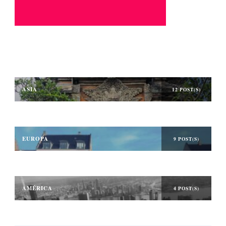
ASIA
12 POST(S)
EUROPA
9 POST(S)
AMÉRICA
4 POST(S)